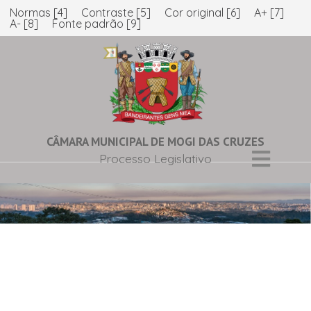
Normas [4]
Contraste [5]
Cor original [6]
A+ [7]
A- [8]
Fonte padrão [9]
CÂMARA MUNICIPAL DE MOGI DAS CRUZES
Processo Legislativo