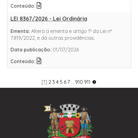
Conteúdo:
LEI 8367/2026 - Lei Ordinária
Ementa:
Altera a ementa e artigo 1º da Lei nº
7.819/2022, e dá outras providências.
Data publicação:
01/07/2026
Conteúdo:
[1]
2
3
4
5
6
7
...
910
911