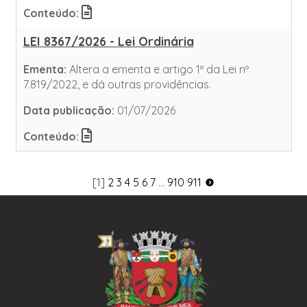
Conteúdo:
LEI 8367/2026 - Lei Ordinária
Ementa:
Altera a ementa e artigo 1º da Lei nº
7.819/2022, e dá outras providências.
Data publicação:
01/07/2026
Conteúdo:
[1]
2
3
4
5
6
7
...
910
911