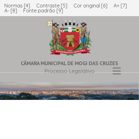
Normas [4]
Contraste [5]
Cor original [6]
A+ [7]
A- [8]
Fonte padrão [9]
CÂMARA MUNICIPAL DE MOGI DAS CRUZES
Processo Legislativo